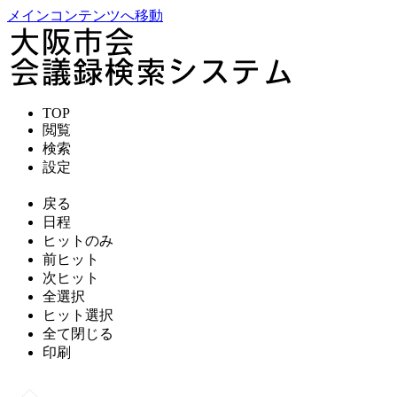
メインコンテンツへ移動
TOP
閲覧
検索
設定
戻る
日程
ヒットのみ
前ヒット
次ヒット
全選択
ヒット選択
全て閉じる
印刷