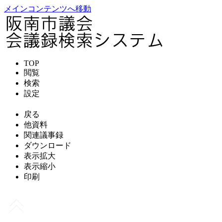
メインコンテンツへ移動
TOP
閲覧
検索
設定
戻る
他資料
関連議事録
ダウンロード
表示拡大
表示縮小
印刷