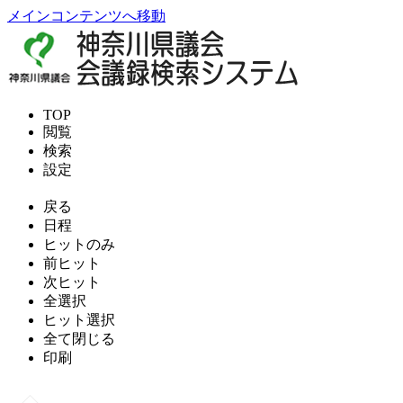
メインコンテンツへ移動
TOP
閲覧
検索
設定
戻る
日程
ヒットのみ
前ヒット
次ヒット
全選択
ヒット選択
全て閉じる
印刷