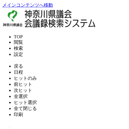
メインコンテンツへ移動
TOP
閲覧
検索
設定
戻る
日程
ヒットのみ
前ヒット
次ヒット
全選択
ヒット選択
全て閉じる
印刷