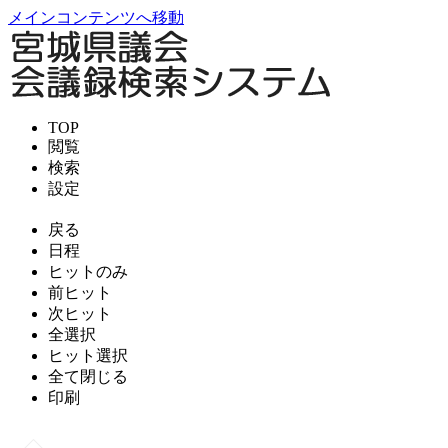
メインコンテンツへ移動
TOP
閲覧
検索
設定
戻る
日程
ヒットのみ
前ヒット
次ヒット
全選択
ヒット選択
全て閉じる
印刷