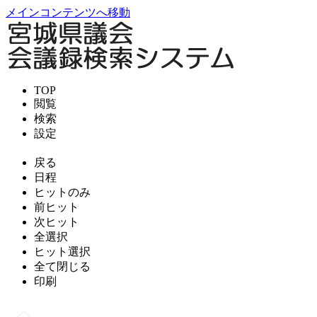
メインコンテンツへ移動
TOP
閲覧
検索
設定
戻る
日程
ヒットのみ
前ヒット
次ヒット
全選択
ヒット選択
全て閉じる
印刷