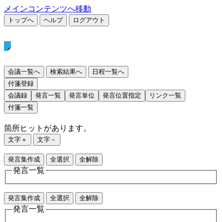
メインコンテンツへ移動
トップへ
ヘルプ
ログアウト
会議一覧へ
検索結果へ
日程一覧へ
付箋登録
会議録
発言一覧
発言単位
発言位置指定
リンク一覧
付箋一覧
箇所ヒットがあります。
文字＋
文字－
発言集作成
全選択
全解除
発言一覧
発言集作成
全選択
全解除
発言一覧