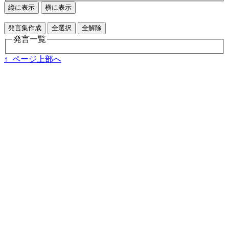
縦に表示
横に表示
発言集作成
全選択
全解除
発言一覧
↑ ページ上部へ