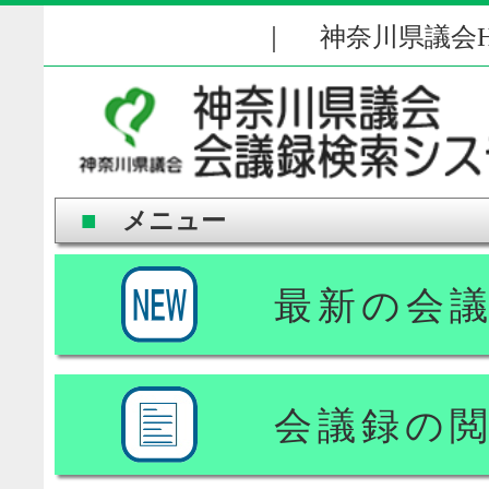
｜
神奈川県議会H
■
メニュー
最新の会
会議録の